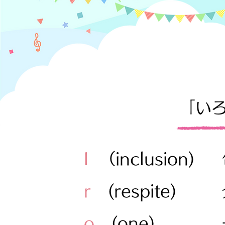
「いろ
I
（inclusion)
r
(respite)
o
(one)