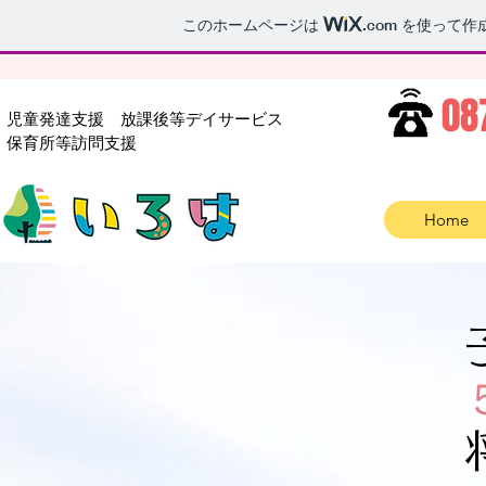
このホームページは
.com
を使って作
08
児童発達支援
放課後等デイサービス
​保育所等訪問支援
Home