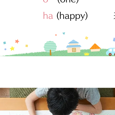
ha
(happy)